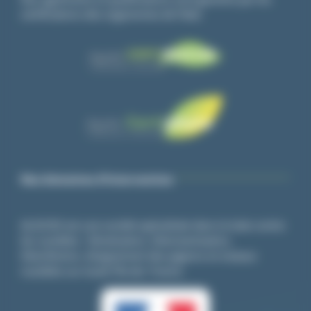
certifications des organismes de l’état.
Nos domaines d’intervention
ALGO3D est une société spécialisée dans la lutte contre
les nuisibles : Dératisation, Désinsectisation,
Désinfection, éloignement des pigeons et oiseaux
nuisibles sur toute l’île-de- France.