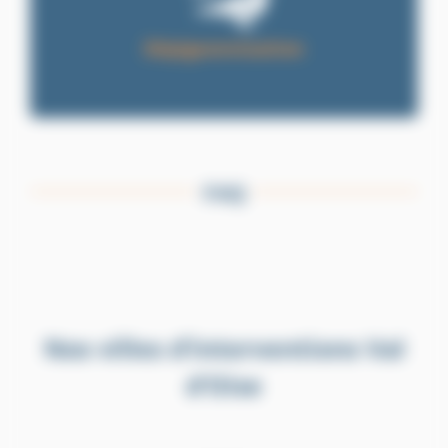
Dépigeonnisation
FAQ
Nos villes d’interventions Val
d’Oise