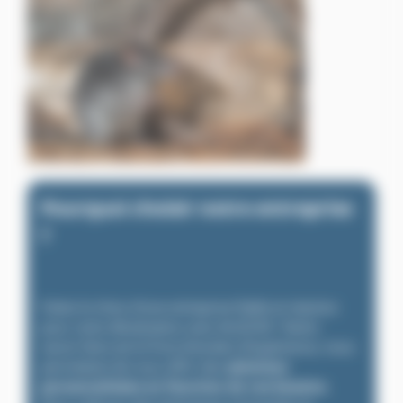
Pourquoi choisir notre entreprise
?
Faites le choix d’une entreprise fiable et réactive
pour votre dératisation avec ALGO3D ! Notre
savoir-faire est le fruit d’années d’expérience, nous
permettant de vous offrir des
solutions
personnalisées en fonction de vos besoins
.