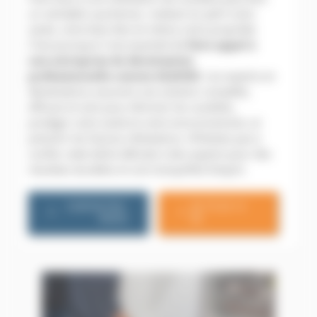
un véritable cauchemar, mettant en péril votre
santé, votre bien-être et même votre propriété.
C’est pourquoi il est essentiel de
faire appel à
une entreprise de dératisation
professionnelle comme ALGO3D
. Les experts en
dératisations assurent une solution complète,
efficace et sûre pour éliminer les nuisibles,
protéger votre santé et votre environnement, et
prévenir les futures infestations. N’hésitez pas à
confier cette tâche délicate à des experts pour des
résultats durables et une tranquillité d’esprit.
CONTACTEZ-
06 79 20 13
NOUS
85