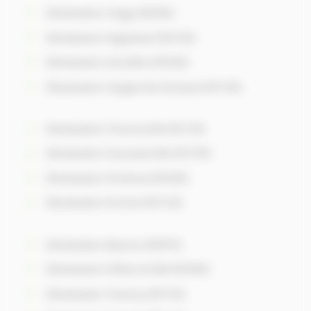
Dératisation Cergy (95000)
Dératisation Argenteuil (95100)
Dératisation Sarcelles (95200)
Dératisation Garges-lès-Gonesse (95140)
Dératisation Franconville (95130)
Dératisation Goussainville (95190)
Dératisation Pontoise (95300)
Dératisation Ermont (95120)
Dératisation Bezons (95870)
Dératisation Villiers-le-Bel (95400)
Dératisation Taverny (95150)