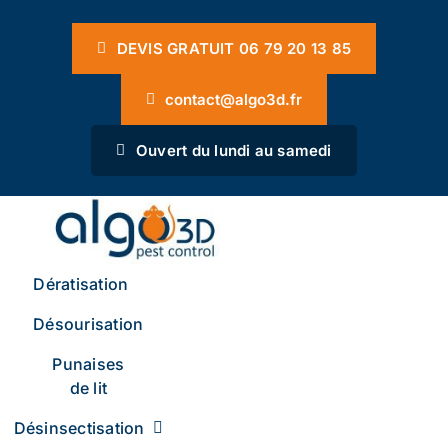
Passer
Panneau de gestion des cookies
au
DEVIS GRATUIT 06 79 20 13 85
contenu
contact@algo3d.fr
Ouvert du lundi au samedi
Dératisation
Désourisation
Punaises
de lit
Désinsectisation