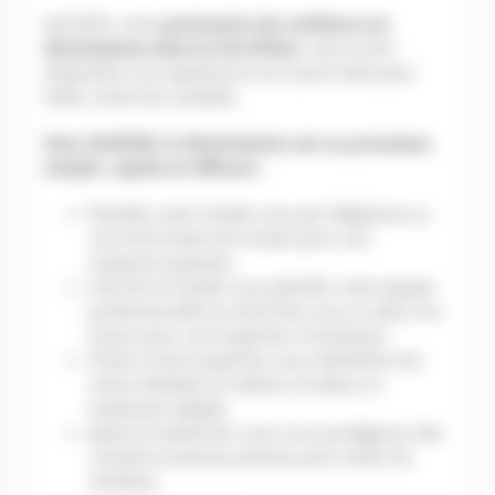
ALGO3D, votre
partenaire de confiance en
dératisation dans le Val d’Oise
, met à votre
disposition son expertise et son savoir-faire pour
lutter contre les nuisibles.
Avec ALGO3D, la dératisation est un processus
simple, rapide et efficace :
Planifiez votre rendez-vous par téléphone ou
via le formulaire de contact pour une
inspection gratuite,
Une fois le rendez-vous planifié, notre équipe
professionnelle se rend chez vous ou dans vos
locaux pour une inspection minutieuse,
Grâce à notre expertise, nous identifions les
zones infestées et mettons en place un
traitement adapté,
Après le traitement, nous vous prodiguons des
conseils et astuces précieux pour éviter les
récidives.