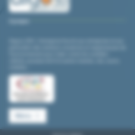
A propos
Depuis 2001, l’entreprise fournit aux entreprises et aux
particuliers des solutions novatrices et respectueuses de
l’environnement pour lutter contre les nuisibles :
cafards,
punaises de lit
et autres insectes, rats, souris,
volatiles…
Menu