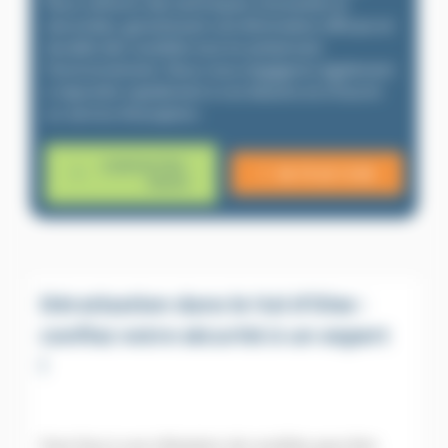
Nous utilisons des techniques innovantes et
sécurisées, garantissant une élimination efficace et
durable des nuisibles tout en préservant
l’environnement. Nous nous engageons également
à répondre rapidement à vos besoins et à fournir
un service d’exception.
CONTACTEZ-
06 79 20 13 85
NOUS
Dératisation dans le Val d’Oise :
confiez votre sécurité à un expert
!
Faire face à une infestation de nuisibles peut être