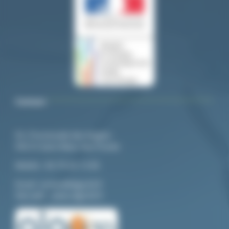
Contact
92, Promenade des Anglais
94210 Saint-Maur-des-Fossés
Mo
bile :
06 79 20 13 85
Email:
contact@algo3d.fr
Site web :
www.algo3d.fr