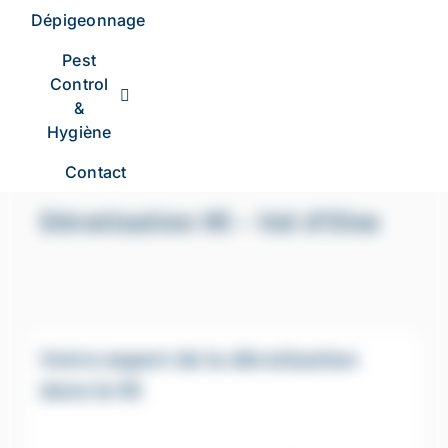
Dépigeonnage
Pest
Control
&
Hygiène
Contact
Dératisation 95 – Val d’Oise
Votre expert de la dératisation
dans le 95