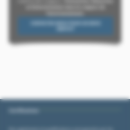
maîtrise des rongeurs :
Prévention, Détection
et Extermination dans le respect de
l’environnement.
CONTACTEZ-NOUS POUR UN DEVIS
GRATUIT
Certifications
Nos agréments et qualifications sont garantis par les