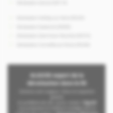
Dératisation Sannois (95110)
Dératisation Herblay-sur-Seine (95220)
Dératisation Eaubonne (95600)
Dératisation Saint-Ouen-l’Aumône (95310)
Dératisation Cormeilles-en-Parisis (95240)
ALGO3D expert de la
dératisation dans le 95
Solutions anti-rongeurs -Devis et inspection
gratuits
Un problème de rats, souris, mulots ?
Algo3D
vous proposera la meill
eure stratégie dans la