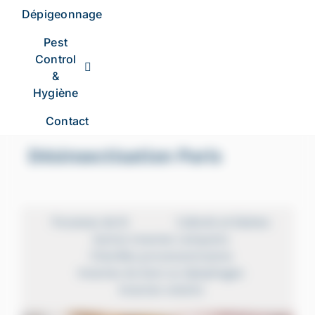
Dépigeonnage
Pest
Control
&
Hygiène
Contact
Désinsectisation Paris
Punaises de lit
Cafards et blattes
Autres insectes rampants
Chenilles processionnaires
Insectes du bois ou Xylophages
Insectes volants