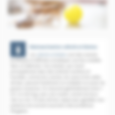
Désinsectisation cafards et blattes
Les
cafards et blattes
sont des insectes
prolifiques et difficiles à éradiquer une fois installés
dans un bâtiment. Ces insectes, qui vivent
principalement dans des endroits sombres et
humides, comme les cuisines, les caves et les salles
de bain, peuvent facilement se multiplier et causer de
graves nuisances. Ils mesurent généralement entre 1
et 5 cm de long, avec une couleur variant du brun
clair au noir. En plus de leur aspect peu agréable, leur
présence est souvent associée à des problèmes
d’hygiène.