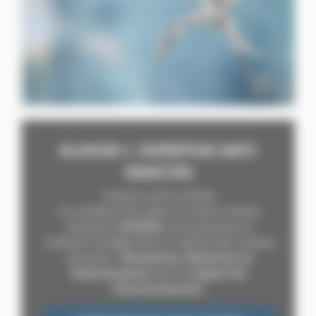
ALGO3D L' EXPERTISE ANTI-
INSECTES
Solutions anti-nuisibles
Un problème de cafard ou autres insectes
rampants?
ALGO3D
vous proposera la
meilleure stratégie dans la maîtrise des insectes
rampants :
Prévention, Détection et
Extermination
dans le
respect de
l’environnement.