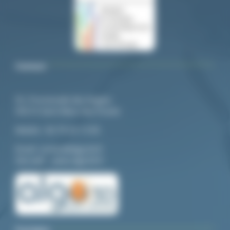
Contact
92, Promenade des Anglais
94210 Saint-Maur-des-Fossés
Mo
bile :
06 79 20 13 85
Email:
contact@algo3d.fr
Site web :
www.algo3d.fr
A propos