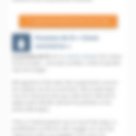
CONTACTEZ-NOUS AU 06 79 20 13 85
Punaises de lit « Cimex
Lectularius »
La punaise de lit
est un
insecte rampant
de couleur
brune et plate , mais peut sembler ronde lorsqu’elle
vient de manger.
Elle apprécie d’ être dans des la pénombre comme
les matelas, les lits et sommiers. Elle se plait dans
tous les interstices tels que cadre de lit, tête de lit,
papier peint décollé, derrière les plinthes ou les
prises électriques.
C’est un insecte piqueur qui se nourrit de sang. La
prolifération se fait lors des voyages car nous les
rapportons dans nos bagages mais aussi lors