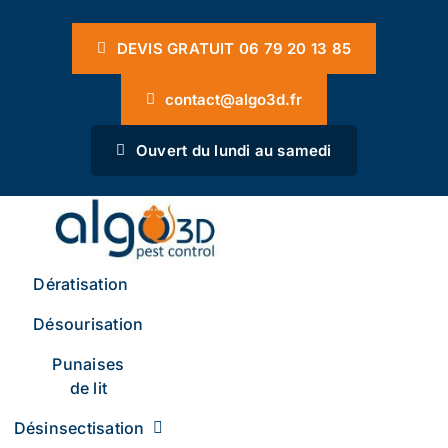
Passer
Panneau de gestion des cookies
au
DEVIS GRATUIT 06 79 20 13 85
contenu
contact@algo3d.fr
Ouvert du lundi au samedi
Dératisation
Désourisation
Punaises
de lit
Désinsectisation