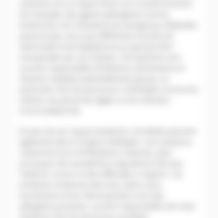
certaines ont un impact direct sur la santé humaine.
Par exemple, des agents pathogènes comme
Escherichia coli, Pseudomonas aeruginosa, Klebsiella
pneumoniae, ainsi que différentes souches de
Salmonella et de Staphylococcus peuvent être
transportées par ces insectes. Ces bactéries sont
souvent responsables d’infections alimentaires et
d’autres maladies potentiellement graves, en
particulier chez les personnes vulnérables comme les
enfants, les personnes âgées ou les individus
immunodéprimés.
En plus de ces risques bactériens, les blattes peuvent
également être à l’origine d’allergies. Leur présence,
notamment lors d’infestations massives, peut
provoquer des symptômes respiratoires tels que
l’asthme, la toux ou des difficultés à respirer. Les
protéines contenues dans leur salive, leurs
excréments et leur décomposition sont des
allergènes puissants, souvent responsables de crises
d’asthme chez les personnes sensibles.