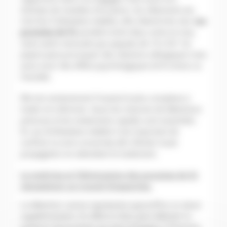
d’achats de meubles d’occasion, les vêtements etc.
Une fois l’infestation établie, elle s’étend très vite.
Les
punaises de lit
pondent entre deux cents et cinq-
cents œufs mensuels par paquets de 10 à 50 ! Sa
piqûre peut provoquer des réactions allergiques mais
aussi avoir des effets psychologiques tel le stress ou
l’anxiété.
Elle est certainement l’insecte le plus complexe à
traiter et à éliminer. Aussi les mesures de détections
précoces et les traitements rapides sont essentiels.
En cas d’infestation établie il est important de
confiner la zone concernée afin d’éviter toute
propagation en attendant le traitement.
La maîtrise et l’élimination des punaises de lit
nécessitent un travail d’expertise.
La détection canine représente aujourd’hui un atout
supplémentaire. En effet le chien peut détecter la
présence de punaises qui peut échapper à l’homme.