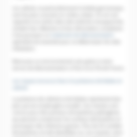
Les cafards, et particulièrement la blatte germanique,
sont les plus courants en milieu urbain. Ils ont une
capacité à se cacher dans des endroits insoupçonnés,
rendant leur détection et leur élimination complexes.
C’est pourquoi un
traitement de désinsectisation
spécialisé est essentiel pour se débarrasser de cette
infestation.
Retrouvez un environnement sain grâce à notre
service de désinsectisation à Paris et en Île-de-France.
Les risques encourus face à la présence de blattes et
cafards
La présence de cafards et de blattes représente bien
plus qu’une simple gêne visuelle. Ces insectes sont
connus pour être porteurs de bactéries pathogènes
qui peuvent contaminer les surfaces alimentaires et
provoquer des infections graves. Plus de 30 variétés
de bactéries ont été identifiées sur ces insectes, dont