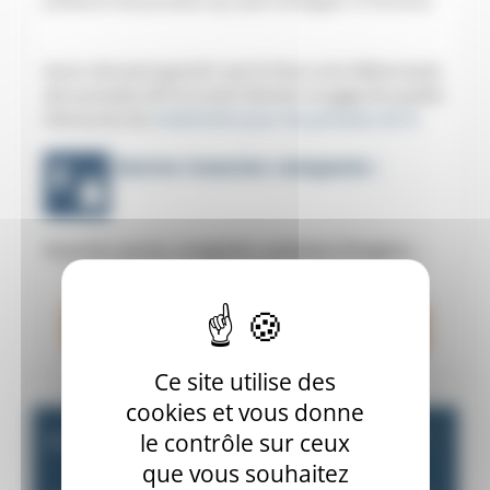
Aussi cela peut garantir que le lieux sont débarrassés
des punaises de lit et ainsi donner un gage de qualité.
Découvrez les
traitements pour les punaises de lit
.
Autres insectes rampants :
Fourmis, puces, araignées, poissons d’argent
…
CONTACTEZ-NOUS AU 06 79 20 13 85
Ce site utilise des
cookies et vous donne
L’action d’ALGO3D
le contrôle sur ceux
que vous souhaitez