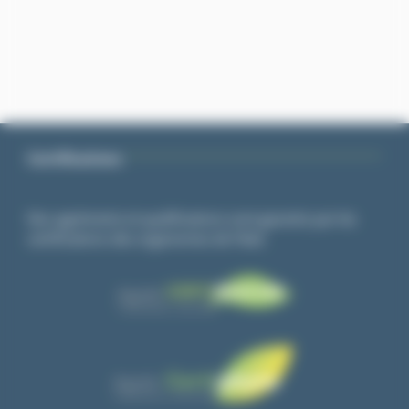
Certifications
Nos agréments et qualifications sont garantis par les
certifications des organismes de l’état.