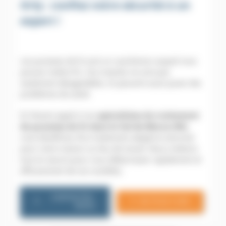
Orly : confiez votre sécurité à un
expert !
Les punaises de lit sont un cauchemar auquel vous
pouvez mettre fin. Ces insectes ne sont pas
seulement désagréables, ils peuvent aussi poser des
problèmes de santé.
En faisant appel à nos
spécialistes du traitement
de punaises de lit dans le Val-de-Marne (94)
,
vous bénéficiez d’un traitement adapté et sécurisé
pour votre maison ou lieu de travail. Nous mettons
tout en œuvre pour vous débarrasser rapidement et
efficacement de ces nuisibles.
CONTACTEZ-
06 79 20 13 85
NOUS