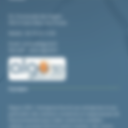
92, Promenade des Anglais
94210 Saint-Maur-des-Fossés
Mo
bile :
06 79 20 13 85
Email:
contact@algo3d.fr
Site web :
www.algo3d.fr
A propos
Depuis 2001, l’entreprise fournit aux entreprises et aux
particuliers des solutions novatrices et respectueuses de
l’environnement pour lutter contre les nuisibles :
cafards,
punaises de lit
et autres insectes, rats, souris,