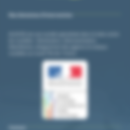
Nos domaines d’intervention
ALGO3D est une société spécialisée dans la lutte contre
les nuisibles : Dératisation, Désinsectisation,
Désinfection, éloignement des pigeons et oiseaux
nuisibles sur toute l’île-de- France.
Contact