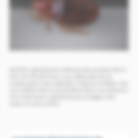
ALGO3D, spécialiste du traitement des punaises de lit à
Paris et en Île-de-France, vous débarrasse de ces
insectes grâce à des méthodes modernes et fiables. Que
vous habitiez dans le Val-de-Marne (94) ou les alentours,
nous intervenons rapidement pour protéger votre
maison et votre confort.