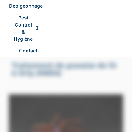
Dépigeonnage
Pest
Control
&
Hygiène
Contact
Traitement de punaise de lit
à Orly (94054)