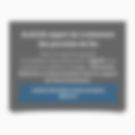
ALGO3D expert du traitement
des punaises de lits
Devis et inspection gratuits
Un problème de punaises de lit ?
Algo3D
vous
proposera la meill
eure stratégie :
Prévention,
Détection et Extermination dans le respect
de l’environnement.
CONTACTEZ-NOUS POUR UN DEVIS
GRATUIT