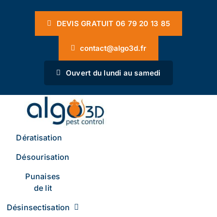
Passer
Panneau de gestion des cookies
au
DEVIS GRATUIT 06 79 20 13 85
contenu
contact@algo3d.fr
Ouvert du lundi au samedi
Dératisation
Désourisation
Punaises
de lit
Désinsectisation