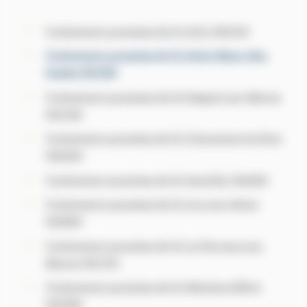
Traitement punaises de lit Orly (94310)
Traitement punaises de lit Saint-Maur-des-
Fossés (94100)
Traitement punaises de lit
Nogent-sur-Marne
(94130)
Traitement punaises de lit Charenton-le-Pont
(94220)
Traitement punaises de lit Gentilly (94250)
Traitement punaises de lit Ivry-sur-Seine
(94200)
Traitement punaises de lit Le Perreux-sur-
Marne (94170)
Traitement punaises de lit Maisons-Alfort
(94700)