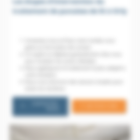
Les étapes d’intervention du
traitement de punaises de lit à Orly
Contactez-nous et fixez votre rendez-vous
grâce au formulaire de contact.
Un expert se déplace gratuitement chez vous
pour localiser les zones infestées.
Nous appliquons le traitement le plus adapté à
votre situation.
Nous vous donnons des astuces simples pour
éviter les récidives.
CONTACTEZ-
06 79 20 13 85
NOUS