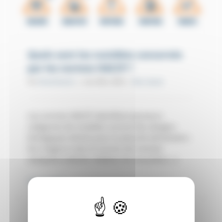
Quels sont les nuisibles concernés
par les normes HACCP ?
Par
David letsclic
|
mai 29th, 2026
|
Non classé
Les normes HACCP identifient plusieurs
catégories de nuisibles comme des dangers
biologiques directs pour la sécurité alimentaire :
les rongeurs (rats et souris), les insectes
rampants (cafards, blattes), les mouches [...]
Lire la suite