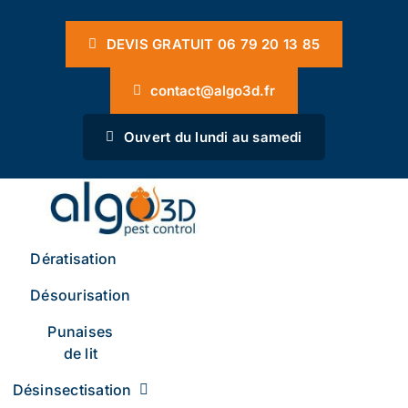
Passer
Panneau de gestion des cookies
au
DEVIS GRATUIT 06 79 20 13 85
contenu
contact@algo3d.fr
Ouvert du lundi au samedi
Dératisation
Désourisation
Punaises
de lit
Désinsectisation