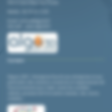
94210 Saint-Maur-des-Fossés
Mo
bile :
06 79 20 13 85
Email:
contact@algo3d.fr
Site web :
www.algo3d.fr
A propos
Depuis 2001, l’entreprise fournit aux entreprises et aux
particuliers des solutions novatrices et respectueuses de
l’environnement pour lutter contre les nuisibles :
cafards,
punaises de lit
et autres insectes, rats, souris,
volatiles…