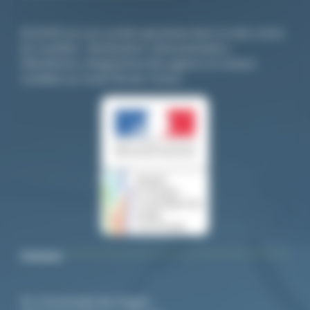
ALGO3D est une société spécialisée dans la lutte contre
les nuisibles : Dératisation, Désinsectisation,
Désinfection, éloignement des pigeons et oiseaux
nuisibles sur toute l’île-de- France.
Contact
92, Promenade des Anglais