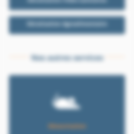
Dératisation Agroalimentaire
Nos autres services
Désourisation