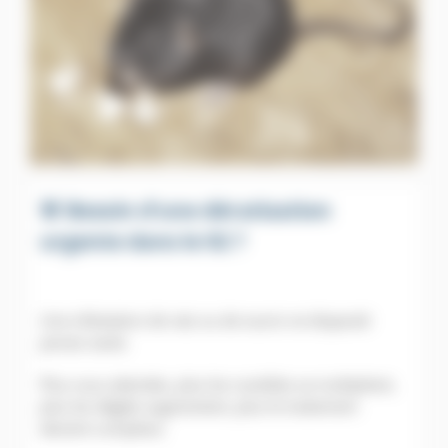
🚨 Besoin d’une dératisation
urgente dans le 92 ?
Une infestation de rats ou de souris ne disparaît
jamais seule.
Plus vous attendez, plus les nuisibles se multiplient,
plus les dégâts augmentent, plus le traitement
devient complexe.