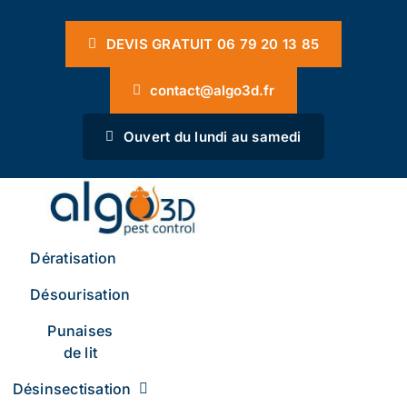
Passer
Panneau de gestion des cookies
au
DEVIS GRATUIT 06 79 20 13 85
contenu
contact@algo3d.fr
Ouvert du lundi au samedi
Dératisation
Désourisation
Punaises
de lit
Désinsectisation