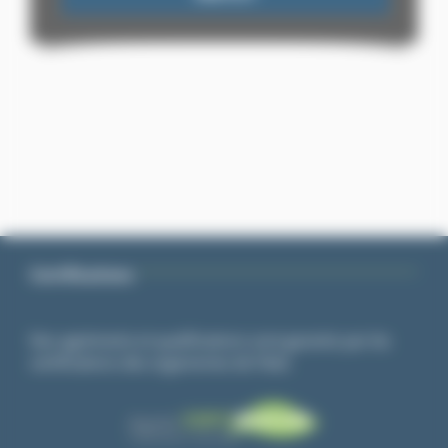
Certifications
Nos agréments et qualifications sont garantis par les
certifications des organismes de l’état.