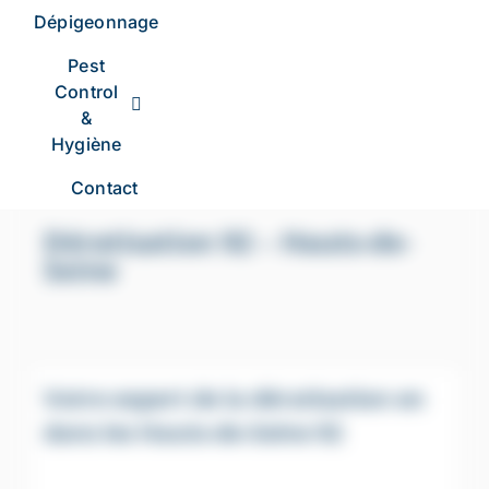
Dépigeonnage
Pest
Control
&
Hygiène
Contact
Dératisation 92 – Hauts-de-
Seine
Votre expert de la dératisation en
dans les Hauts-de-Seine 92