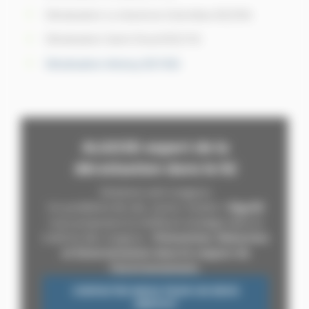
Dératisation La Garenne-Colombes (92250)
Dératisation Saint-Cloud (92210)
Dératisation Antony (92160)
ALGO3D expert de la
dératisation dans le 92
Solutions anti-rongeurs
Un problème de rats, souris, mulots ?
Algo3D
vous proposera la meilleure stratégie dans la
maîtrise des rongeurs :
Prévention, Détection
et Extermination dans le respect de
l’environnement.
CONTACTEZ-NOUS POUR UN DEVIS
GRATUIT