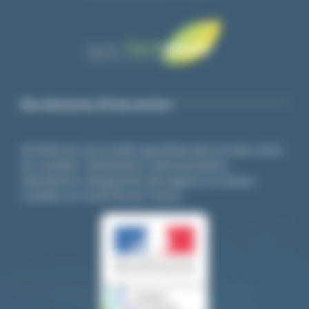
Nos domaines d’intervention
ALGO3D est une société spécialisée dans la lutte contre
les nuisibles : Dératisation, Désinsectisation,
Désinfection, éloignement des pigeons et oiseaux
nuisibles sur toute l’île-de- France.