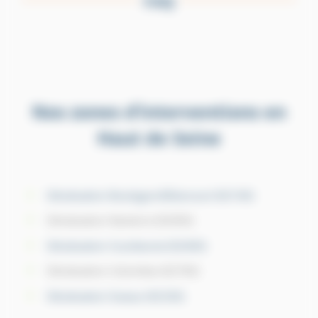
FAQ
Nos zones d’interventions en
Haut de Seine
Dératisation Boulogne-Billancourt (92100)
Dératisation Nanterre (92000)
Dératisation Courbevoie (92400)
Dératisation Colombes (92700)
Dératisation Sceaux (92330)