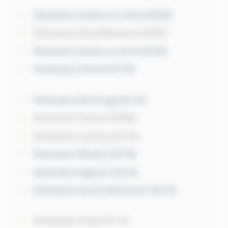
Dératisation Asnières-sur-Seine (92600)
Dératisation Rueil-Malmaison (92500)
Dératisation Neuilly-sur-Seine (92200)
Dératisation Clamart (92140)
Dératisation Montrouge (92120)
Dératisation Puteaux (92800)
Dératisation Suresnes (92150)
Dératisation Meudon (92190)
Dératisation Bagneux (92220)
Dératisation Issy-les-Moulineaux (92130)
Dératisation Clichy (92110)