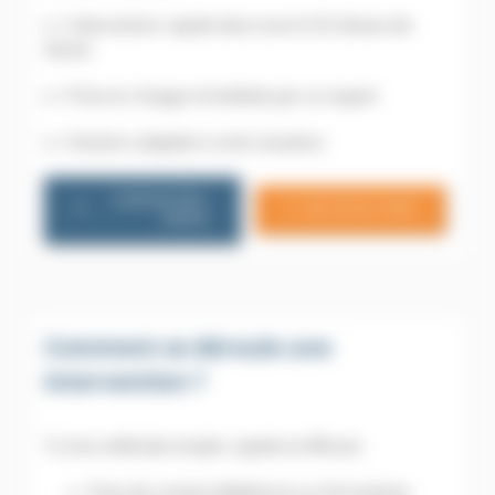
👉 Intervention rapide dans tout le 92 (Hauts-de-
Seine)
👉 Prise en charge immédiate par un expert
👉 Solution adaptée à votre situation
CONTACTEZ-
06 79 20 13 85
NOUS
Comment se déroule une
intervention ?
🔍 Une méthode simple, rapide et efficace
Prise de contact (téléphone ou formulaire)