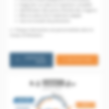
Diagnostic sur place et inspection complète
Identification des points d’entrée des rongeurs
Mise en place d’un traitement adapté
Suivi et conseils de prévention
👉 Chaque intervention est personnalisée selon le
niveau d’infestation.
CONTACTEZ-
06 79 20 13 85
NOUS