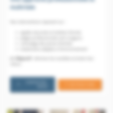
maîtrisée
Nos interventions reposent sur :
appâts sécurisés en boîtiers fermés
pièges professionnels anti-rongeurs
colmatage des points d’entrée
traitements adaptés à l’environnement
👉 Objectif
: éliminer les nuisibles et éviter leur
retour.
CONTACTEZ-
06 79 20 13 85
NOUS