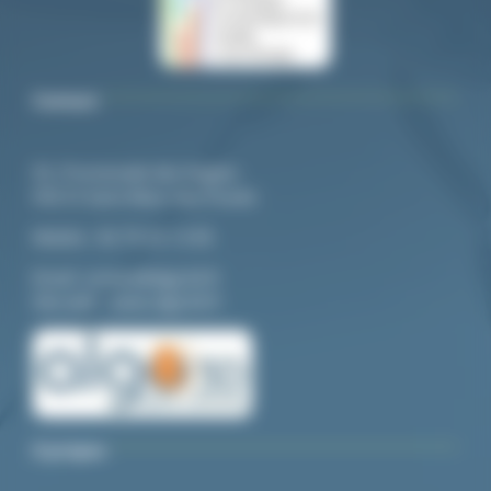
Contact
92, Promenade des Anglais
94210 Saint-Maur-des-Fossés
Mo
bile :
06 79 20 13 85
Email:
contact@algo3d.fr
Site web :
www.algo3d.fr
A propos