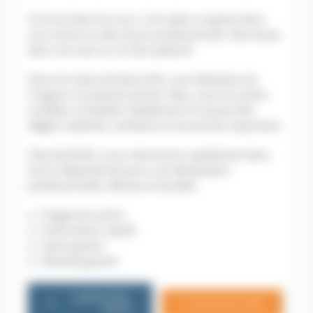
Un bruit dans les murs. Une odeur suspecte dans
une cuisine ou des locaux professionnels. Des traces
dans une cave ou un faux plafond.
Dans les Hauts-de-Seine (92), une infestation de
rongeurs ne prévient jamais. Rats, souris et autres
nuisibles s’installent rapidement et causent des
dégâts matériels, sanitaires et structurels importants.
Chez ALGO3D, nous intervenons rapidement dans
tout le département pour une dératisation
professionnelle, efficace et durable.
👉 Diagnostic précis
👉 Intervention rapide
👉 Devis gratuit
👉 Résultat garanti
CONTACTEZ-
06 79 20 13 85
NOUS