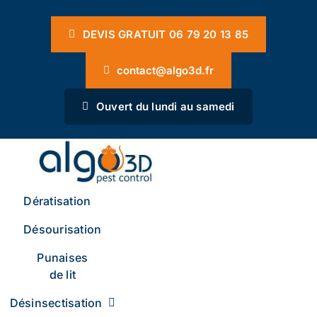
Passer
Panneau de gestion des cookies
au
DEVIS GRATUIT 06 79 20 13 85
contenu
contact@algo3d.fr
Ouvert du lundi au samedi
Dératisation
Désourisation
Punaises
de lit
Désinsectisation