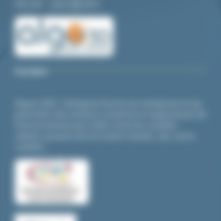
Site web :
www.algo3d.fr
A propos
Depuis 2001, l’entreprise fournit aux entreprises et aux
particuliers des solutions novatrices et respectueuses de
l’environnement pour lutter contre les nuisibles :
cafards,
punaises de lit
et autres insectes, rats, souris,
volatiles…