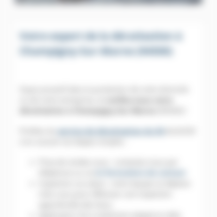
Votre expert de la dératisation à
Champigny-Sur-Marne (94500)
Soyez proactif dans la protection de votre domicile
ou de votre entreprise, et
confiez-nous votre
dératisation à Champigny-Sur-Marne
(94500) !
Profitez du
service de dératisation du 94
ALGO3D
à en suivant ces étapes simples :
Prise de rendez-vous : contactez-nous par
téléphone ou via
le formulaire de contact
Inspection sur place : notre équipe se déplace
chez vous pour effectuer une inspection
approfondie des lieux,
Application d’un traitement adapté et ciblé,