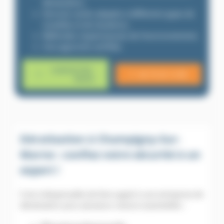
dératisation,
Services variés adaptés à différents types de
nuisibles et de situations,
Méthodes respectueuses de l’environnement,
Une approche certifiée.
CONTACTEZ-
06 79 20 13 85
NOUS
Dératisation à Champigny-Sur-
Marne : confiez votre sécurité à un
expert !
Il est indispensable de faire appel à une entreprise de
dératisation pour plusieurs raisons essentielles :