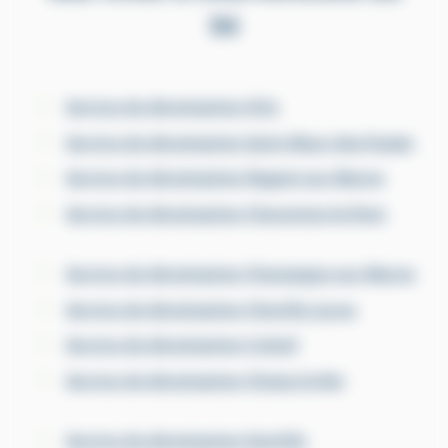
94
Service de dératisation Orly
Service de dératisation Saint-Maur-des-Fossés
Service de dératisation Nogent-sur-Marne
Service de dératisation Charenton-le-Pont
Service de dératisation Champigny-sur-Marne
Service de dératisation Chevilly-Larue
Service de dératisation Créteil
Service de dératisation Choisy-le-Roi
Service de dératisation Gentilly