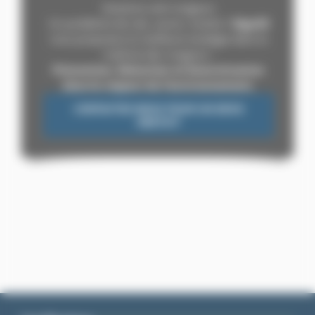
Solutions anti-rongeurs
Un problème de rats, souris, mulots ?
Algo3D
vous proposera la meill
eure stratégie dans la
maîtrise des rongeurs :
Prévention, Détection et Extermination
dans le respect de l’environnement.
CONTACTEZ-NOUS POUR UN DEVIS
GRATUIT