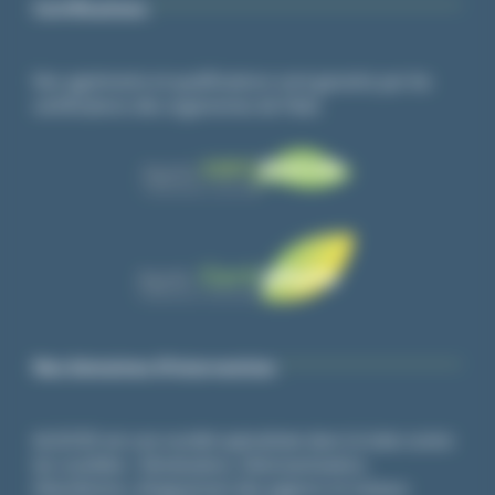
Certifications
Nos agréments et qualifications sont garantis par les
certifications des organismes de l’état.
Nos domaines d’intervention
ALGO3D est une société spécialisée dans la lutte contre
les nuisibles : Dératisation, Désinsectisation,
Désinfection, éloignement des pigeons et oiseaux