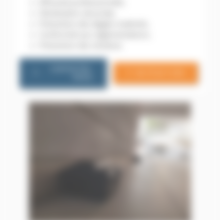
Efficacité professionnelle,
Dératisation sécurisée,
Prévention des dégâts matériels,
Conformité aux réglementations,
Prévention des récidives
CONTACTEZ-
06 79 20 13 85
NOUS