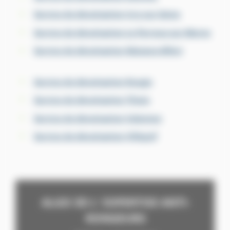
Service de dératisation Ivry-sur-Seine
Service de dératisation Le Perreux-sur-Marne
Service de dératisation Maisons-Alfort
Service de dératisation Rungis
Service de dératisation Thiais
Service de dératisation Valenton
Service de dératisation Villejuif
ALGO 3D L' EXPERTISE ANTI-
RONGEURS