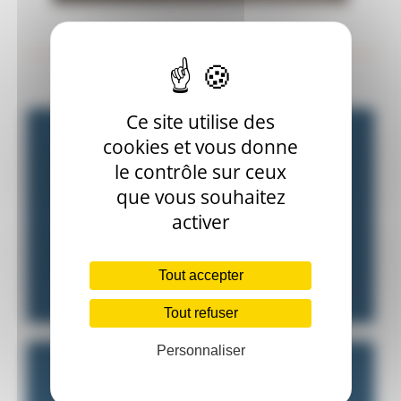
Nos autres services
Ce site utilise des
cookies et vous donne
le contrôle sur ceux
que vous souhaitez
activer
Désourisation
Tout accepter
Tout refuser
Personnaliser