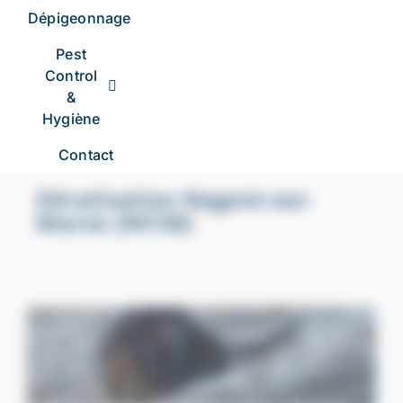
Dépigeonnage
Pest
Control
&
Hygiène
Contact
Dératisation Nogent-sur-
Marne (94130)