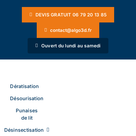
Passer
au
DEVIS GRATUIT 06 79 20 13 85
contenu
contact@algo3d.fr
Ouvert du lundi au samedi
Dératisation
Désourisation
Punaises
de lit
Désinsectisation