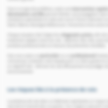
Face à ce type de problème, seule une
intervention rapide
dératisation certifié
permet d’éviter une propagation dans 
entreprise spécialisée en lutte anti rat en France intervient sur
Seine, Marne, Boulogne-Billancourt, Vincennes et les zones 
Chaque situation fait l’objet d’un
diagnostic précis
, afin de
traitement adapté contre les rats : détection des nids, pose de
produits professionnels et mesures de prévention durables.
Que vous soyez un
particulier
ou un
professionnel
(resta
commerce), contactez notre équipe pour un devis gratuit et u
un objectif clair : éliminer les rats efficacement et protéger
environnement.
Les risques liés à la présence de rats
La présence de rats dans un bâtiment représente un risque m
sécurité et l’activité des occupants. Ces rongeurs peuvent c