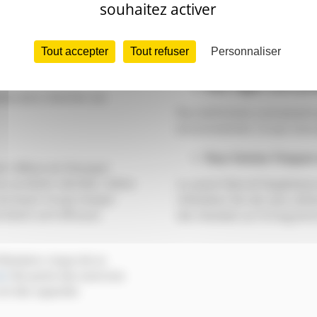
souhaitez activer
Les raticides sont dangereux 
 en question; en effet les
signifie de mettre les produi
façon qu’il s’agisse de
rat
Tout accepter
Tout refuser
Personnaliser
surdosage.
Pour régler votre p
audra alors chercher ses
Nos techniciens connaissent 
environnement. Ce qui nous p
Pour limiter l’impac
r réflexe est d’essayer
eux produits raticides, même
Le savoir faire et l’expérie
 pourquoi ne pas essayer
infestation de rats sans util
roduits sont efficaces
des résultats sur le long ter
festation risque de se
ts
fait partie des exercices
 ont des capacités