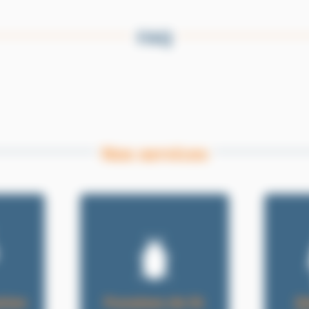
FAQ
Nos services
tion
Punaises de lit
D