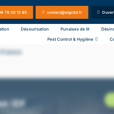
6 79 20 13 85
contact@algo3d.fr
Ouver
ation
Désourisation
Punaises de lit
Désins
Pest Control & Hygiène
C
-France
on
IDF