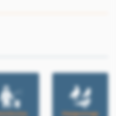
ésinfection
Dépigeonnage