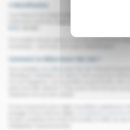
L’identification
Tout d’abord il est indispensable de bien identifier le nuisible
traitements contre les rongeurs ne s’opèrent pas de la même 
brun
,
rat noir
…
Si le nuisible n’est pas aperçu, ce qui est souvent le cas, il f
excréments… c’est le plus sûr moyen d’identification!
Comment se débarrasser des rats ?
Vous souhaitez
vous débarrasser des rats
? Souvent le premie
d’éradiquer l’infestation soi même. Il est vrai que de nombr
s’ils sont dangereux, sont accessibles au grand public. Alors
après tout? Mais attention, il faut savoir avant tout que ces p
seulement s’ils sont bien utilisés!
Si vous ne parvenez pas à régler le problème rapidement, l’in
propager et d’accroître les dégâts. Le
traitement contre les ra
les plus complexes de la lutte anti nuisible. En effet, les rats
d’adaptation impressionnantes.