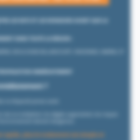
TRE LES RATS ET LES RONGEURS AVANT QUE LA
NNENT DANS TOUTE LA RÉGION :
-MARNE, BOULOGNE-BILLANCOURT, VINCENNES, MARNE, ET
PROPAGATION IMMÉDIATEMENT
mmédiatement ?
es ne disparaît jamais seule.
s rats se multiplient,
les dégâts augmentent,
les risques
’environnement devient dangereux.
t rapide, plus le traitement est simple et