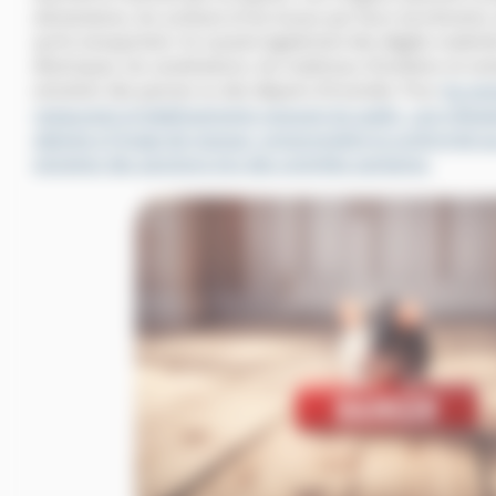
alimentaires, les surfaces et les locaux par leurs excréments, 
qu’ils transportent. Ils causent également des dégâts matérie
électriques, les canalisations, les matériaux d’isolation et c
entraîner des pannes ou des départs d’incendie. Pour
les en
restaurants et établissements recevant du public, une infesta
atteinte à l’image de marque, compromettre la conformité a
entraîner des sanctions lors des contrôles sanitaires.