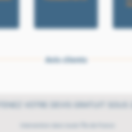
P
Avis clients
TENEZ VOTRE DEVIS GRATUIT SOUS 
Intervention dans toute l'Île-de-France