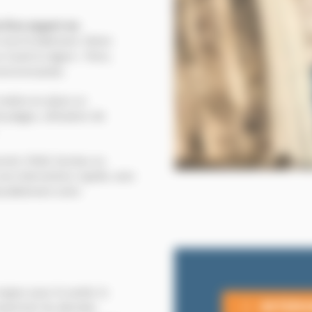
 d’un expert en
tout le bâtiment. Notre
 toute la région : Paris,
environnantes.
 mettre en place un
 pièges, utilisation de
urant, hôtel, bureau ou
ne intervention rapide, avec
 durablement votre
Intervention d’u
ajeur pour la santé, la
INTERV
ontaminer les denrées