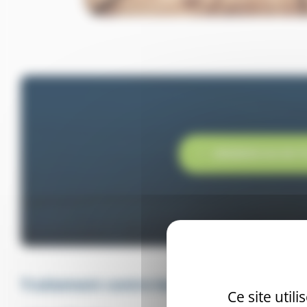
URGENCE AU 06 79
Traitement contre les rats
Ce site util