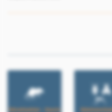
Dératisation – Souris
Désinsectisa