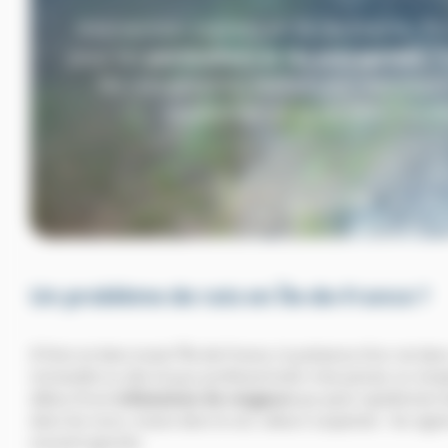
Intervention express en Ile-de-France, Par
pour les
particuliers et les entreprises.
Tr
les rats garantis, réalisés par des expe
expérimentés et certifiés
Certi
Un problème de rats en Île-de-France ?
À Paris et dans toute l’Île-de-France, la présence d’un rat d
immeuble ou des locaux professionnels n’est jamais un simple
début d’une
infestation de rongeurs
qui peut rapidement d
dans les murs, traces dans le sol, odeurs suspectes : les signe
souvent ignorés.