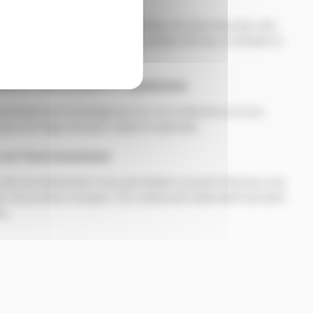
et doivent être absolument utilisés en toute sécurité; cela
ts systématiquement dans des boîtiers fermés, et d’éviter le
roblème efficacement et rapidement
parfaitement la biologie du rat, son mode de vie et son
ermet d’agir de façon ciblée et optimale
t sur l’environnement
nce de nos techniciens nous permettent souvent d’exclure une
iser de produits toxiques. Ces traitements alternatifs donnent
me.