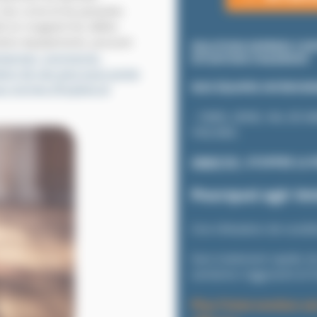
leur urine et les parasites
ls en rongeant les câbles
ertains équipements, pouvant
SOLUTION EXPRESS CON
treprises, commerces,
SITUATION S’AGGRAVE
tion de rats peut aussi porter
NOS ÉQUIPES INTERVIE
ux normes d’hygiène et
– PARIS, SEINE, VAL-DE
YVELINES.
OBJECTIF :
STOPPER LA 
Pourquoi agir i
Une infestation de nuisibl
Sans traitement rapide,
le
sanitaires s’aggravent et l
Plus l’intervention es