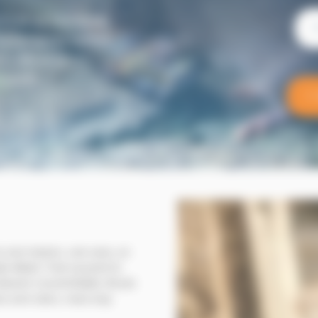
is et sa banlieue
aitements contre
rts dératiseurs
biocide
.
ans une maison, une cave, un
 détail. C’est souvent le
evenir incontrôlable. Bruits
s sont clairs, mais trop