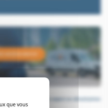
Z UN DEVIS GRATUIT
ent contre les rats à un expert en dératisation
ceux que vous
avant tout