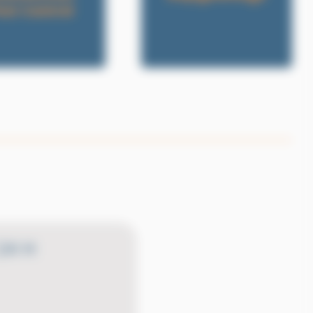
est Control
24 H