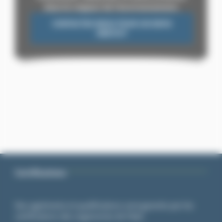
dans le respect de l’environnement.
CONTACTEZ-NOUS POUR UN DEVIS
GRATUIT
Certifications
Nos agréments et qualifications sont garantis par les
certifications des organismes de l’état.