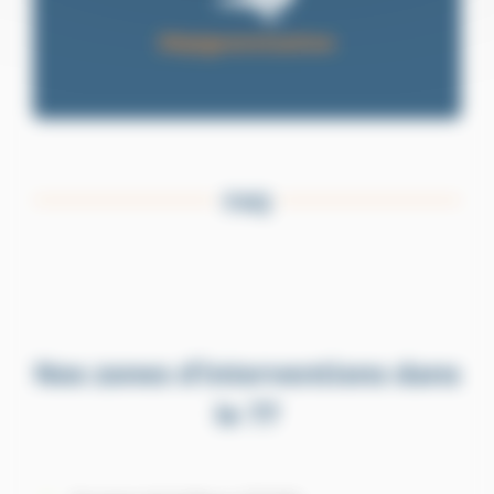
Dépigeonnisation
FAQ
Nos zones d’interventions dans
le 77