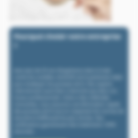
Pourquoi choisir notre entreprise
?
Avec plus de 20 ans d’expérience dans la lutte
contre les nuisibles, ALGO3D est le partenaire idéal
pour éradiquer les punaises de lit. Nos experts
interviennent aussi bien à domicile que dans vos
locaux professionnels. Grâce à des méthodes
innovantes, nous assurons une élimination rapide
des punaises de lit tout en respectant les normes de
sécurité et d’efficacité les plus strictes. Nos
certifications garantissent des traitements 100%
sécurisés.