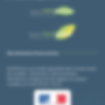
Nos domaines d’intervention
ALGO3D est une société spécialisée dans la lutte contre
les nuisibles : Dératisation, Désinsectisation,
Désinfection, éloignement des pigeons et oiseaux
nuisibles sur toute l’île-de- France.