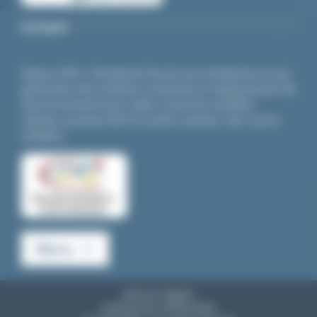
A propos
Depuis 2001, l’entreprise fournit aux entreprises et aux
particuliers des solutions novatrices et respectueuses de
l’environnement pour lutter contre les nuisibles :
cafards,
punaises de lit
et autres insectes, rats, souris,
volatiles…
Menu
Mentions légales
Politique de confidentialité
Blog