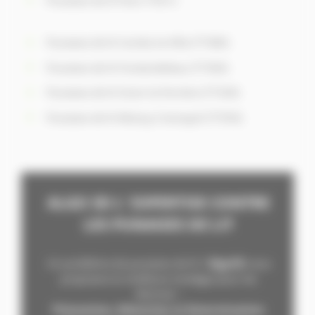
Punaises de lit Paris 75012
Punaises de lit Combs-la-Ville (77380)
Punaises de lit Fontainebleau (77300)
Punaises de lit Ozoir-la-Ferrière (77330)
Punaises de lit Moissy-Cramayel (77550)
ALGO 3D L' EXPERTISE CONTRE
LES PUNAISES DE LIT
Un problème de punaises de lit ?
Algo3D
vous
proposera la meill
eure stratégie pour les
éliminer :
Prévention, Détection et Extermination