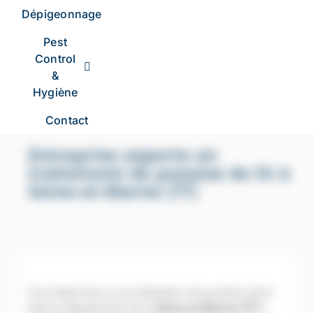
Dépigeonnage
Pest
Control
&
Hygiène
Contact
Entreprise experte en
traitement de punaise de lit à
Seine-et-Marne (77)
Vous faites face à une infestation de punaises de lit
dans le département de la
Seine-et-Marne (77)
?