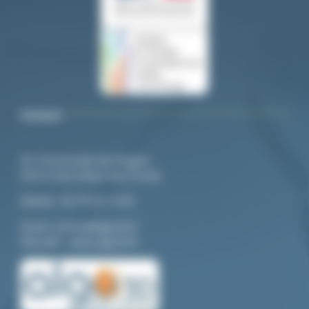
Contact
92, Promenade des Anglais
94210 Saint-Maur-des-Fossés
Mo
bile :
06 79 20 13 85
Email:
contact@algo3d.fr
Site web :
www.algo3d.fr