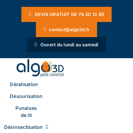
Passer
Panneau de gestion des cookies
au
DEVIS GRATUIT 06 79 20 13 85
contenu
contact@algo3d.fr
Ouvert du lundi au samedi
Dératisation
Désourisation
Punaises
de lit
Désinsectisation