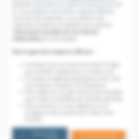
ALGO3D,
spécialiste du traitement des punaises de
lit
, vous propose une solution rapide et efficace.
Forts de notre expertise, nous utilisons des
méthodes modernes et adaptées pour garantir
l’
élimination durable de ces insectes
indésirables
de votre habitat.
Notre approche simple et efficace :
Contactez-nous via notre formulaire en ligne
pour planifier rapidement un rendez-vous.
Un expert se déplace gratuitement chez vous
pour évaluer l’ampleur de l’infestation.
Nous élaborons un plan d’action personnalisé
pour traiter le problème de manière optimale.
Nous assurons un suivi régulier et vous
prodiguons des conseils pour éviter toute
récidive.
CONTACTEZ-
06 79 20 13 85