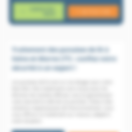
CONTACTEZ-
06 79 20 13 85
NOUS
Traitement des punaises de lit à
Seine-et-Marne (77) : confiez votre
sécurité à un expert !
Les punaises de lit sont un vrai danger pour votre
bien-être. Nos traitements sont conçus pour les
éliminer de manière efficace, tout en garantissant
votre sécurité et celle de vos proches. Grâce à des
solutions respectueuses de l’environnement, nous
vous offrons un traitement sur mesure, adapté à
votre situation.