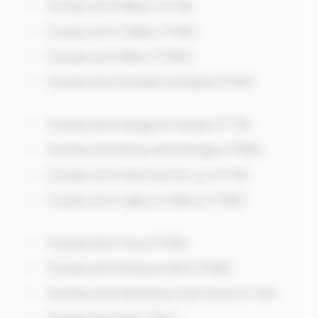
Punaises de lit Meaux (77100)
Punaises de lit Chelles (77500)
Punaises de lit Melun (77000)
Punaises de lit Pontault-Combault (77340)
Punaises de lit Savigny-le-Temple (77176)
Punaises de lit Bussy-Saint-Georges (77600)
Punaises de lit Dammarie-les-Lys (77190)
Punaises de lit Lagny-sur-Marne (77400)
Punaises de lit Torcy (77200)
Punaises de lit Roissy-en-Brie (77680)
Punaises de lit Montereau-Fault-Yonne (77130)