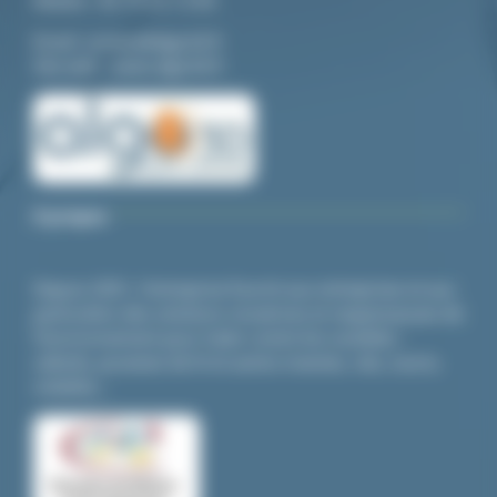
Email:
contact@algo3d.fr
Site web :
www.algo3d.fr
A propos
Depuis 2001, l’entreprise fournit aux entreprises et aux
particuliers des solutions novatrices et respectueuses de
l’environnement pour lutter contre les nuisibles :
cafards,
punaises de lit
et autres insectes, rats, souris,
volatiles…