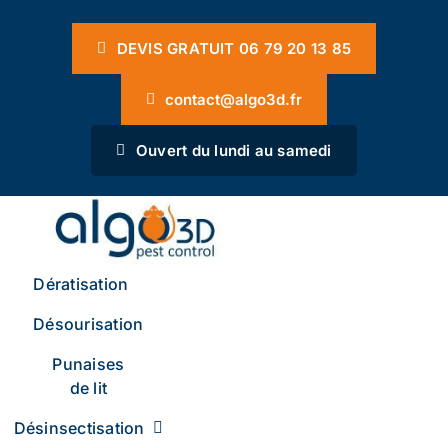
Passer
Panneau de gestion des cookies
au
DEVIS GRATUIT 06 79 20 13 85
contenu
contact@algo3d.fr
Ouvert du lundi au samedi
Dératisation
Désourisation
Punaises
de lit
Désinsectisation