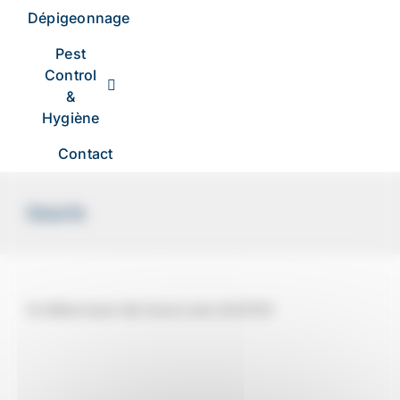
Dépigeonnage
Pest
Control
&
Hygiène
Contact
Souris
Se débarrasser des Souris avec ALGO3D